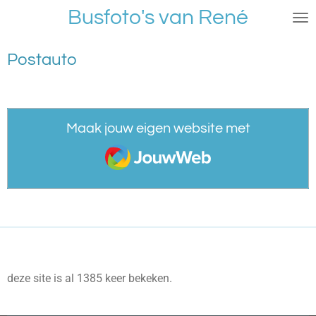
Busfoto's van René
Ga
direct
naar
Postauto
de
hoofdinhoud
Maak jouw eigen website met
JouwWeb
deze site is al 1385 keer bekeken.