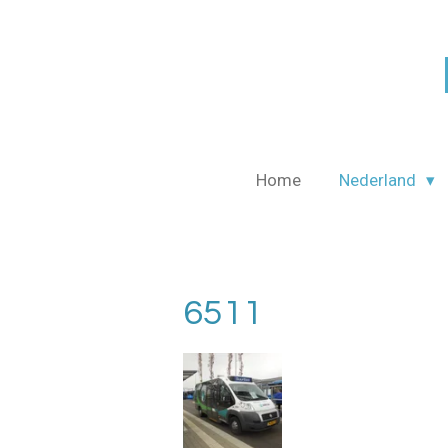
Ga
direct
naar
de
hoofdinhoud
Home
Nederland
6511