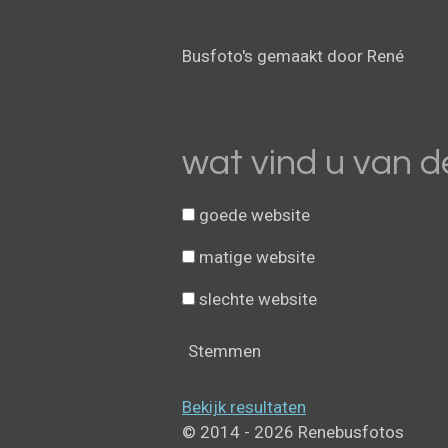
t
i
Busfoto's gemaakt door René
n
g
:
3
wat vind u van d
.
8
goede website
1
2
matige website
5
slechte website
s
t
e
Stemmen
r
r
Bekijk resultaten
e
© 2014 - 2026 Renebusfotos