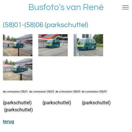
Busfoto's van René
Ga
direct
naar
(58)01-(58)06 (parkschuttel)
de
hoofdinhoud
de connexxion (58)01 de connexxion (58)02 de connexxion (58)03 de connexxion (58)05
(parkschuttel) (parkschuttel) (parkschuttel)
(parkschuttel)
terug