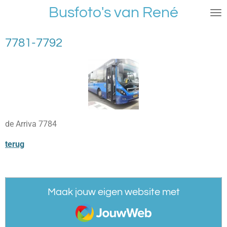
Busfoto's van René
Ga
direct
naar
7781-7792
de
hoofdinhoud
de Arriva 7784
terug
Maak jouw eigen website met
JouwWeb