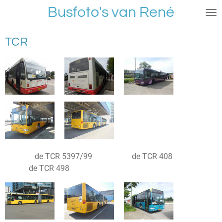
Busfoto's van René
Ga
direct
naar
TCR
de
hoofdinhoud
de TCR 5397/99 de TCR 408
de TCR 498