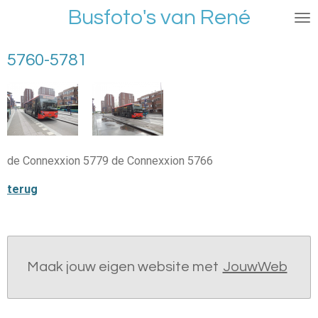
Busfoto's van René
Ga
direct
naar
5760-5781
de
hoofdinhoud
de Connexxion 5779 de Connexxion 5766
terug
Maak jouw eigen website met
JouwWeb