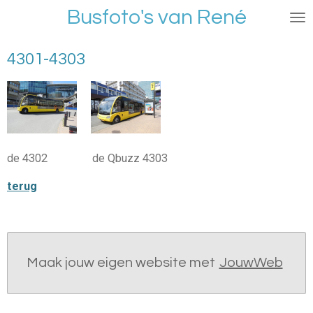
Busfoto's van René
Ga
direct
naar
4301-4303
de
hoofdinhoud
de 4302 de Qbuzz 4303
terug
Maak jouw eigen website met
JouwWeb