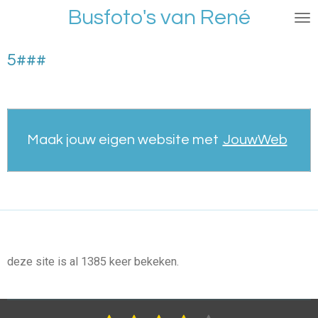
Busfoto's van René
Ga
direct
naar
5###
de
hoofdinhoud
Maak jouw eigen website met
JouwWeb
deze site is al 1385 keer bekeken.