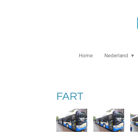
Ga
direct
naar
de
hoofdinhoud
Home
Nederland
FART