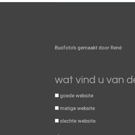
R
a
t
i
Busfoto's gemaakt door René
n
g
:
3
wat vind u van d
.
8
goede website
1
2
matige website
5
slechte website
s
t