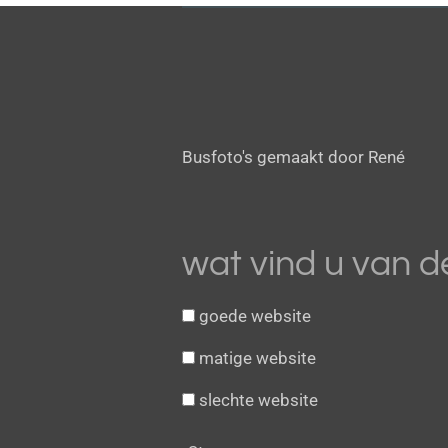
R
a
t
i
Busfoto's gemaakt door René
n
g
:
3
wat vind u van d
.
8
goede website
1
2
matige website
5
slechte website
s
t