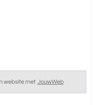
n website met
JouwWeb