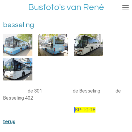
Busfoto's van René
Ga
direct
naar
besseling
de
hoofdinhoud
de 301 de Besseling de
Besseling 402
BP-TG-18
terug