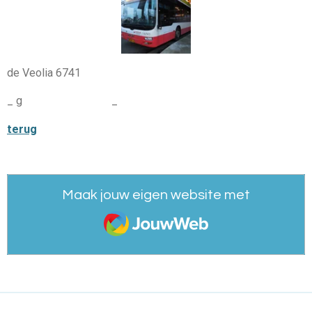
de Veolia 6741
_ g
ebleven bij 14-5-6
_
terug
Maak jouw eigen website met
JouwWeb