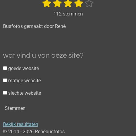
1
2
3
4
5
S
R
t
a
s
s
s
s
s
e
112 stemmen
t
m
t
t
t
t
t
i
m
Busfoto's gemaakt door René
e
e
e
e
e
e
n
n
g
r
r
r
r
r
:
r
r
r
r
3
wat vind u van deze site?
e
e
e
e
.
8
n
n
n
n
goede website
1
matige website
2
5
slechte website
s
t
Stemmen
e
r
Bekijk resultaten
r
© 2014 - 2026 Renebusfotos
e