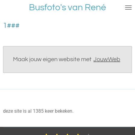
Busfoto's van René
Ga
direct
naar
1###
de
hoofdinhoud
Maak jouw eigen website met
JouwWeb
deze site is al 1385 keer bekeken.