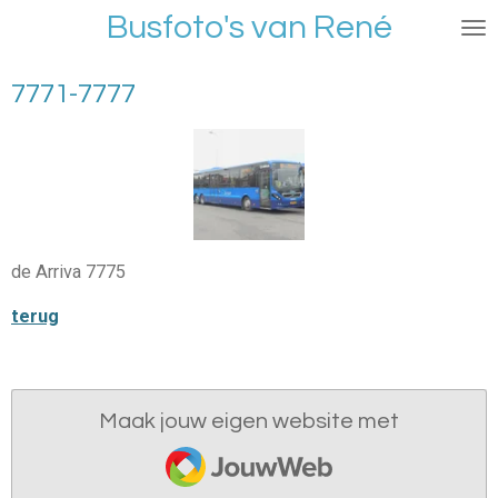
Busfoto's van René
Ga
direct
naar
7771-7777
de
hoofdinhoud
de Arriva 7775
terug
Maak jouw eigen website met
JouwWeb