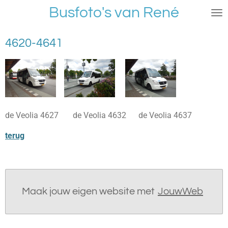
Busfoto's van René
Ga
direct
naar
4620-4641
de
hoofdinhoud
de Veolia 4627 de Veolia 4632 de Veolia 4637
terug
Maak jouw eigen website met
JouwWeb