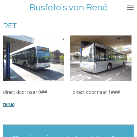
Busfoto's van René
Ga
direct
naar
RET
de
hoofdinhoud
direct door naar 0## direct door naar 1###
terug