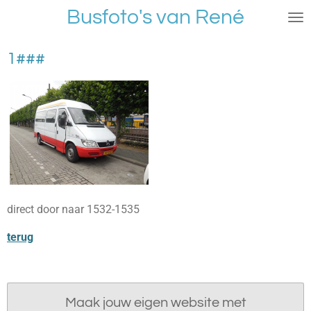
Busfoto's van René
Ga
direct
naar
1###
de
hoofdinhoud
direct door naar 1532-1535
terug
Maak jouw eigen website met