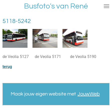
Busfoto's van René
Ga
direct
naar
5118-5242
de
hoofdinhoud
de Veolia 5127 de Veolia 5171 de Veolia 5190
terug
Maak jouw eigen website met
JouwWeb