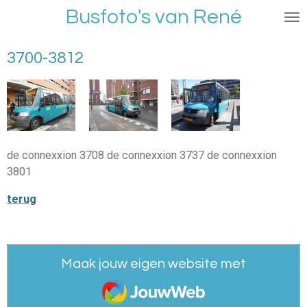
Busfoto's van René
Ga
direct
naar
3700-3812
de
hoofdinhoud
de connexxion 3708 de connexxion 3737 de connexxion
3801
terug
Maak jouw eigen website met
JouwWeb