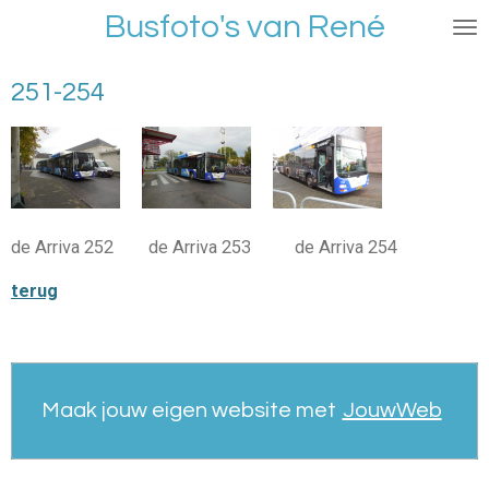
Busfoto's van René
Ga
direct
naar
251-254
de
hoofdinhoud
de Arriva 252 de Arriva 253 de Arriva 254
terug
Maak jouw eigen website met
JouwWeb