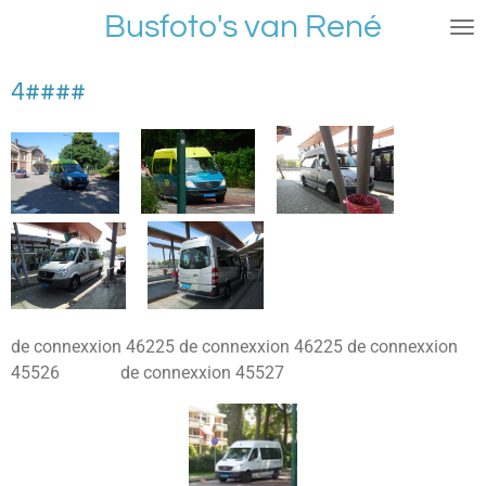
Busfoto's van René
Ga
direct
naar
4####
de
hoofdinhoud
de connexxion 46225 de connexxion 46225 de connexxion
45526 de connexxion 45527