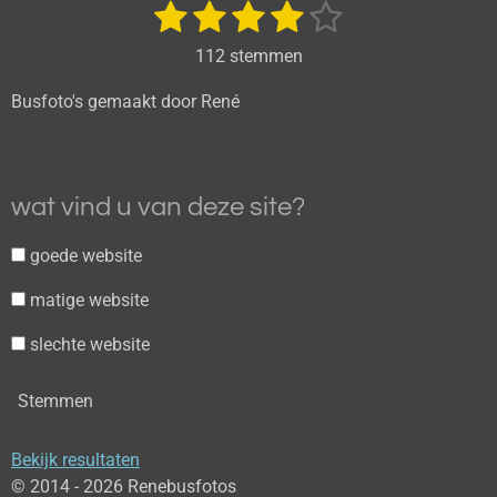
1
2
3
4
5
S
R
t
a
s
s
s
s
s
e
112 stemmen
t
m
t
t
t
t
t
i
m
Busfoto's gemaakt door René
e
e
e
e
e
e
n
n
g
r
r
r
r
r
:
r
r
r
r
3
wat vind u van deze site?
e
e
e
e
.
8
n
n
n
n
goede website
1
matige website
2
5
slechte website
s
t
Stemmen
e
r
Bekijk resultaten
r
© 2014 - 2026 Renebusfotos
e