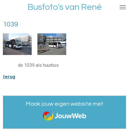
Busfoto's van René
Ga
direct
naar
1039
de
hoofdinhoud
de 1039 als huurbus
terug
Maak jouw eigen website met
JouwWeb