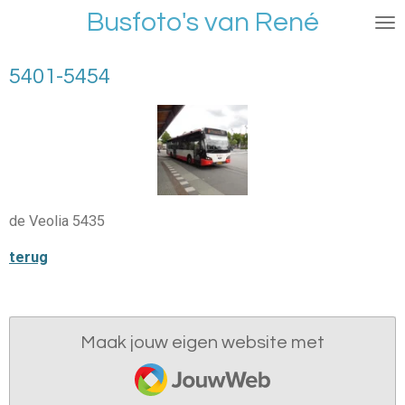
Busfoto's van René
Ga
direct
naar
5401-5454
de
hoofdinhoud
de Veolia 5435
terug
Maak jouw eigen website met
JouwWeb