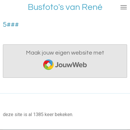
Busfoto's van René
Ga
direct
naar
5###
de
hoofdinhoud
Maak jouw eigen website met
JouwWeb
deze site is al 1385 keer bekeken.