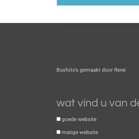
R
a
t
i
Busfoto's gemaakt door René
n
g
:
3
wat vind u van d
.
8
goede website
1
2
matige website
5