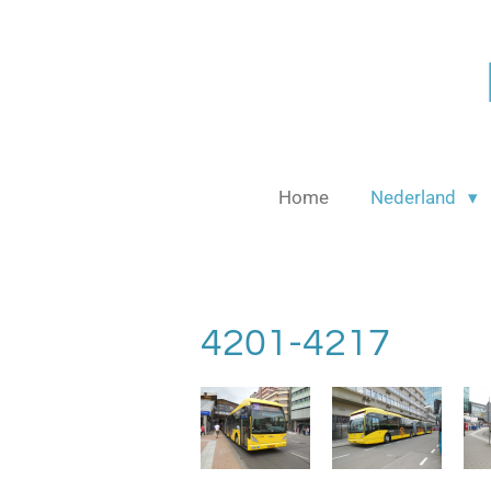
Ga
direct
naar
de
hoofdinhoud
Home
Nederland
4201-4217