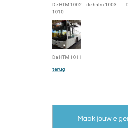
De HTM 1002 de hatm 1003
1010
De HTM 1011
terug
Maak jouw eige