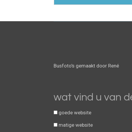
R
a
t
i
Busfoto's gemaakt door René
n
g
:
3
wat vind u van d
.
8
goede website
1
2
matige website
5