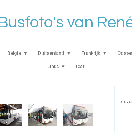
Busfoto's van Ren
Belgie
Duitsenland
Frankrijk
Ooster
Links
test
deze 