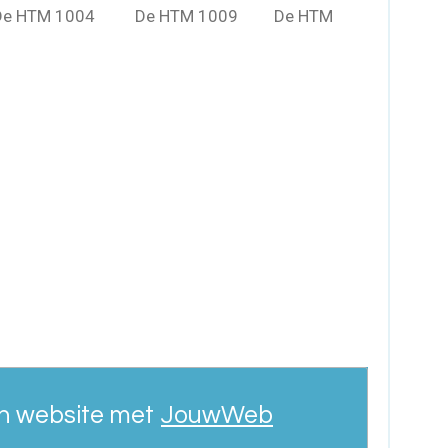
 De HTM 1004 De HTM 1009 De HTM
n website met
JouwWeb